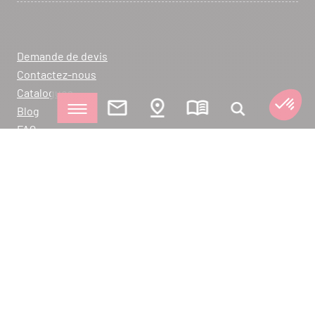
Demande de devis
Contactez-nous
Catalogues
Blog
FAQ
Enregistrement de garanties
Devenez un revendeur SEGUIN
Déclarations de performance
Logiciel IHS Insight
Politique de Confidentialité
Mentions Légales
Plan du site
Gestion des cookies