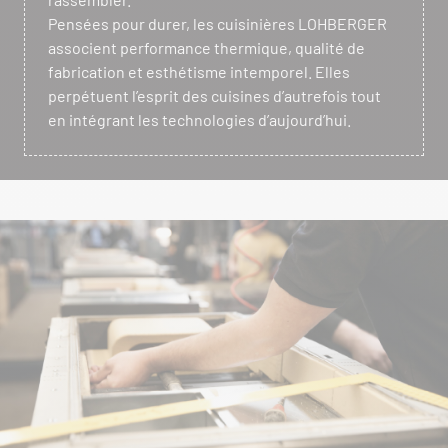
Avec cette cuisinière, la cuisine au bois devient une
Pensées pour durer, les cuisinières LOHBERGER
expérience à la fois esthétique, performante et
associent performance thermique, qualité de
conviviale, où la modernité du design rencontre le
fabrication et esthétisme intemporel. Elles
plaisir intemporel de cuisiner au feu.
perpétuent l’esprit des cuisines d’autrefois tout
en intégrant les technologies d’aujourd’hui.