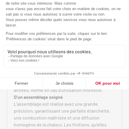
de chaleur, ergonomie des commandes,
optimisation des performances énergétiques.
Rien n’est laissé au hasard. Les volumes du four, la
position des plaques de cuisson et la maîtrise des
tirages sont étudiés pour garantir une utilisation
intuitive et des résultats constants.
De matériaux robustes et durables
Fonte de haute qualité, acier épais, briques
réfractaires performantes, composants
sélectionnés pour leur résistance aux fortes
températures : chaque élément est choisi pour sa
longévité. Cette exigence permet aux appareils
de conserver leurs performances au fil des
années, même en cas d’utilisation intensive.
D’un assemblage soigné
L’assemblage est réalisé avec une grande
précision, garantissant une parfaite étanchéité,
une combustion maîtrisée et une diffusion
homogène de la chaleur. Les finitions, qu’elles