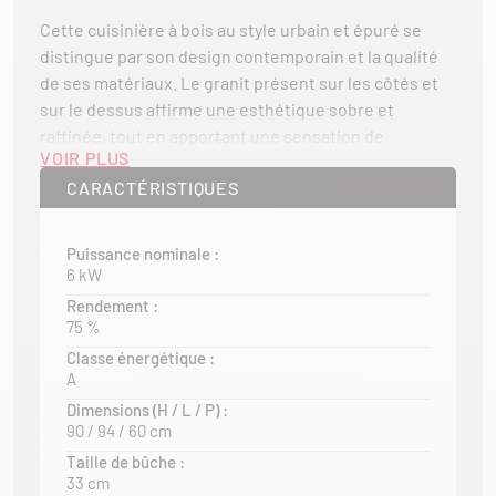
Cette cuisinière à bois au style urbain et épuré se
distingue par son design contemporain et la qualité
de ses matériaux. Le granit présent sur les côtés et
sur le dessus affirme une esthétique sobre et
raffinée, tout en apportant une sensation de
VOIR PLUS
robustesse et de durabilité. L’alliance du granit, de la
CARACTÉRISTIQUES
pierre et de l’acier crée une atmosphère résolument
métropolitaine, où modernité et authenticité se
rencontrent.
Puissance nominale :
6 kW
Pensée pour s’intégrer harmonieusement dans une
Rendement :
cuisine moderne, cette cuisinière associe esthétique
75 %
haut de gamme et technologies innovantes. Sa
Classe énergétique :
conception met en valeur la simplicité des lignes tout
A
en offrant des performances techniques élevées. La
Dimensions (H / L / P) :
technologie de combustion avancée garantit une
90 / 94 / 60 cm
efficacité énergétique optimale, une réduction des
Taille de bûche :
émissions et un fonctionnement propre, limitant la
33 cm