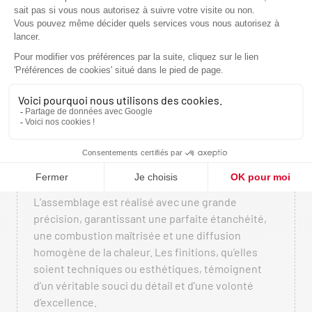
position des plaques de cuisson et la maîtrise des
tirages sont étudiés pour garantir une utilisation
intuitive et des résultats constants.
De matériaux robustes et durables
Fonte de haute qualité, acier épais, briques
réfractaires performantes, composants
sélectionnés pour leur résistance aux fortes
températures : chaque élément est choisi pour sa
longévité. Cette exigence permet aux appareils
de conserver leurs performances au fil des
années, même en cas d’utilisation intensive.
D’un assemblage soigné
L’assemblage est réalisé avec une grande
précision, garantissant une parfaite étanchéité,
une combustion maîtrisée et une diffusion
homogène de la chaleur. Les finitions, qu’elles
soient techniques ou esthétiques, témoignent
d’un véritable souci du détail et d’une volonté
d’excellence.