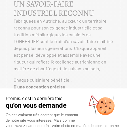
UN SAVOIR-FAIRE
INDUSTRIEL RECONNU
Fabriquées en Autriche, au cœur d’un territoire
reconnu pour son exigence industrielle et sa
tradition métallurgique, les cuisinières
LOHBERGER sont le fruit d’un savoir-faire maîtrisé
depuis plusieurs générations. Chaque appareil
est pensé, développé et assemblé avec une
rigueur qui reflète l’excellence autrichienne en
matière de chauffage et de cuisson au bois.
Chaque cuisinière bénéficie :
D’une conception précise
Les équipes d’ingénierie LOHBERGER travaillent
chaque détail : circulation de l’air, gestion des flux
de chaleur, ergonomie des commandes,
optimisation des performances énergétiques.
Rien n’est laissé au hasard. Les volumes du four, la