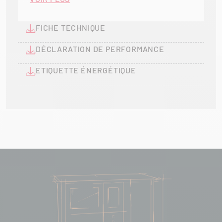
technologie JetFire facilite l’allumage du foyer et
assure une mise en route rapide et efficace, pour un
FICHE TECHNIQUE
confort d’utilisation au quotidien.
DÉCLARATION DE PERFORMANCE
Pour une installation parfaite dans votre cuisine, la
cuisinière dispose de pieds de mise à niveau qui
ETIQUETTE ÉNERGÉTIQUE
garantissent une stabilité optimale. Le tiroir à bois
intégré offre un espace de rangement pratique pour
votre combustible, vous permettant de garder le bois
à portée de main tout en conservant un espace
ordonné.
Disponible en plusieurs coloris, à choisir dans le
catalogue, la REGA 60 s’adapte à vos envies et à votre
style d’intérieur. Elle devient ainsi un véritable
élément central de la cuisine, alliant esthétique,
fonctionnalité et convivialité.
Avec la REGA 60, redécouvrez le plaisir de cuisiner au