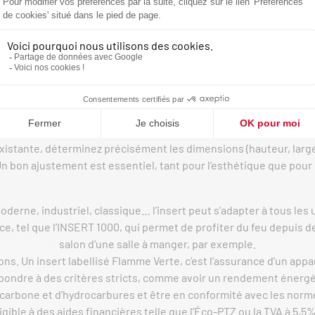
IEN CHOISIR SON INSER
 choisir le bon modèle. Voici les conseils des experts Seguin po
vous permettra d’adapter la puissance de votre insert à vos bes
dèle trop puissant consommera trop de bois et créera une chaleur
économies escomptées.
existante, déterminez précisément les dimensions (hauteur, larg
 bon ajustement est essentiel, tant pour l’esthétique que pour
moderne, industriel, classique… l’insert peut s’adapter à tous les
 tel que l’INSERT 1000, qui permet de profiter du feu depuis deu
salon d’une salle à manger, par exemple.
ions. Un insert labellisé Flamme Verte, c’est l’assurance d’un ap
 répondre à des critères stricts, comme avoir un rendement énergé
 carbone et d’hydrocarbures et être en conformité avec les no
gible à des aides financières telle que l’Éco-PTZ ou la TVA à 5,5