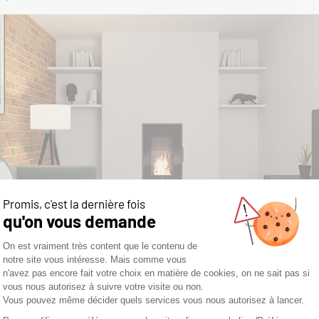
 une combustion optimisée, l’insert émet peu de particules fines
la norme européenne EcoDesign 2022, qui garantit un appareil 
devient alors un plaisir responsable.