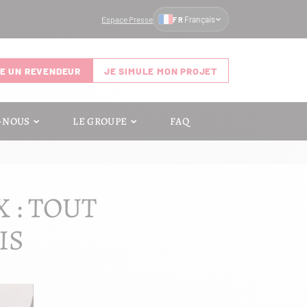
Espace Presse
Français
FR
E UN REVENDEUR
JE SIMULE MON PROJET
-NOUS
LE GROUPE
FAQ
 : TOUT
IS