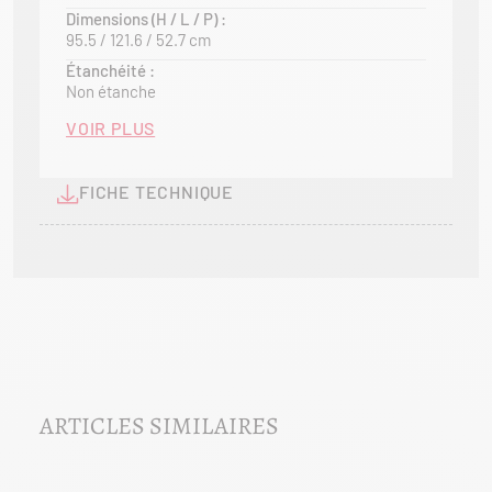
Dimensions (H / L / P) :
95.5 / 121.6 / 52.7 cm
Pensé pour s’intégrer harmonieusement dans tous
les projets d’aménagement, l’insert S1050/370
Étanchéité :
Non étanche
constitue une solution idéale pour allier esthétique,
confort et praticité au quotidien.
VOIR PLUS
FICHE TECHNIQUE
ARTICLES SIMILAIRES