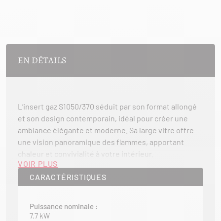
EN DÉTAILS
L’insert gaz S1050/370 séduit par son format allongé
et son design contemporain, idéal pour créer une
ambiance élégante et moderne. Sa large vitre offre
une vision panoramique des flammes, apportant
chaleur et convivialité à votre intérieur.
VOIR PLUS
Grâce à la technologie gaz, il garantit une mise en
CARACTÉRISTIQUES
chauffe rapide et une chaleur constante, facilement
réglable selon vos besoins. Sans les contraintes du
Puissance nominale :
bois, il permet de profiter instantanément du plaisir
7.7 kW
du feu avec un minimum d’entretien.