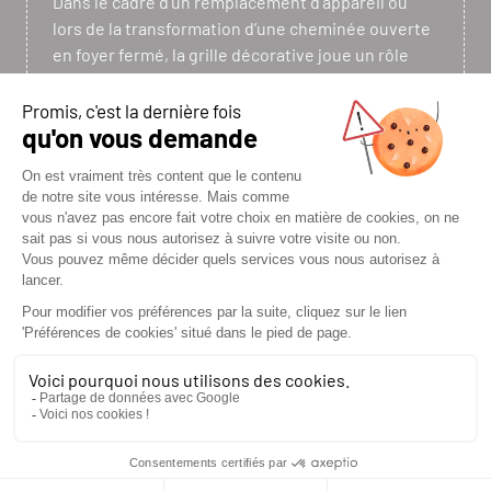
Dans le cadre d’un remplacement d’appareil ou
lors de la transformation d’une cheminée ouverte
en foyer fermé, la grille décorative joue un rôle
clé. Elle permet de combler les vides et d’unifier
visuellement l’ensemble de l’installation. Le
résultat est une intégration esthétique soignée
et harmonieuse, qui valorise aussi bien l’appareil
que l’espace dans lequel il s’inscrit.
Bien plus qu’un simple élément de finition, les
grilles décoratives SEGUIN, dédiées
exclusivement aux inserts et foyers en fonte,
répondent également à une fonction technique
essentielle. Elles sont conçues pour favoriser la
ventilation naturelle de l’appareil et accompagner
le principe de convection, indispensable à la
diffusion de la chaleur dans la pièce. En facilitant
la circulation de l’air, elles participent directement