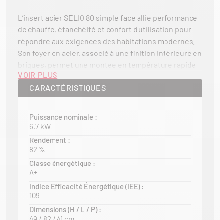
L’insert acier SELIO 80 simple face allie performance
de chauffe, étanchéité et confort d’utilisation pour
répondre aux exigences des habitations modernes.
Son foyer en acier, associé à une finition intérieure en
briques, permet une montée en température rapide
VOIR PLUS
tout en assurant une diffusion homogène et agréable
CARACTÉRISTIQUES
de la chaleur. Sa vitre sérigraphiée met en valeur la
vision des flammes et apporte une touche
contemporaine à votre intérieur.
Puissance nominale :
6.7 kW
Grâce à son système de double combustion, le SELIO
Rendement :
80 optimise le rendement tout en réduisant les
82 %
émissions. Son réglage de l’air primaire et son
Classe énergétique :
système de balayage de vitre garantissent une
A+
combustion maîtrisée et une vitre plus propre au
Indice Efficacité Énergétique (IEE) :
quotidien. Étanche, il est également équipé d’un
109
buselot pour le raccordement à l’air frais, idéal pour
Dimensions (H / L / P) :
les logements performants.
49 / 82 / 41 cm