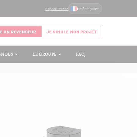
Espace Presse
Français
FR
E UN REVENDEUR
JE SIMULE MON PROJET
-NOUS
LE GROUPE
FAQ