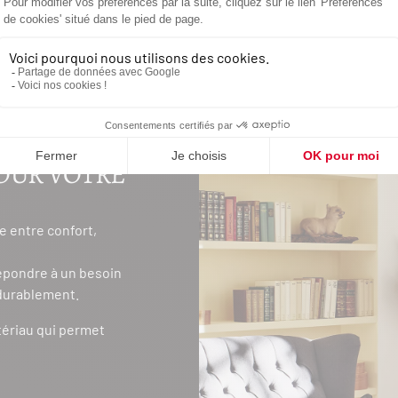
OUR VOTRE
re entre confort,
épondre à un besoin
 durablement.
tériau qui permet