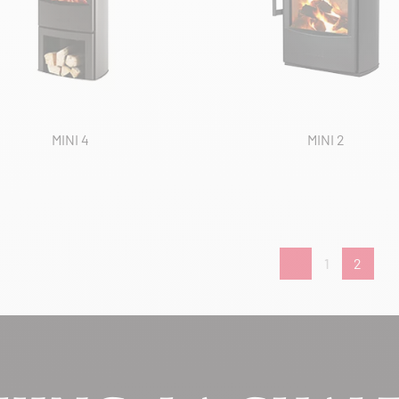
MINI 4
MINI 2
1
2