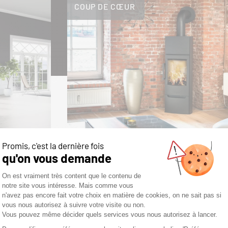
COUP DE CŒUR
MIRO 6+
DÉCOUVRIR