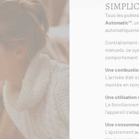
SIMPLIC
Tous les poêle
Automatic™
, u
automatiquement 
Contrairement 
manuels, ce sys
comportement 
Une combustion
L’arrivée d’air 
montée en tempé
Une utilisation 
Le fonctionnem
l’appareil s’ad
Une consommati
L’ajustement au