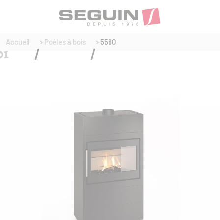
Accueil
Poêles à bois
5560