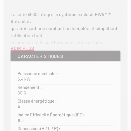
La série 5560 intègre le système exclusif HWAM ®
Autopilot,
garantissant une combustion inégalée et simplifiant
l’utilisation tout
en améliorant les performances énergétiques.
VOIR PLUS
Ce poêle peut également être équipé d’un module
CARACTÉRISTIQUES
d’accumulation, assurant un chauffage doux et
prolongé.
Puissance nominale :
6.4 kW
De plus, créez un ensemble esthétique et fonctionnel
avec les
Rendement :
80 %
accessoires de finition, tels que les rangements,
pour un coin feu
Classe énergétique :
A
pratique et design.
Indice Efficacité Énergétique (IEE) :
Profitez ainsi pleinement du plaisir de la flamme, dans
106
un cadre à la fois chaleureux et moderne.
Dimensions (H / L / P) :