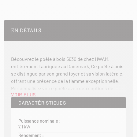
EN DÉTAILS
Découvrez le poêle à bois 5630 de chez HWAM,
entièrement fabriquée au Danemark. Ce poêle à bois
se distingue par son grand foyer et sa vision latérale,
offrant une présence de la flamme exceptionnelle.
Personnalisez votre poêle avec deux options de
VOIR PLUS
porte : en fonte ou en verre sérigraphié.
CARACTÉRISTIQUES
La prouesse technique réside dans son verre plié à
90 degrés, offrant une vue imprenable sur le feu.
Puissance nominale :
Grâce au système exclusif HWAM® Autopilot™,
7.1 kW
bénéficiez d’une qualité de combustion et de flamme
Rendement :