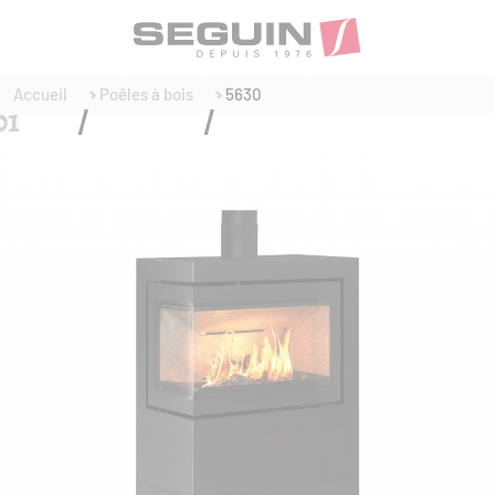
Accueil
Poêles à bois
5630