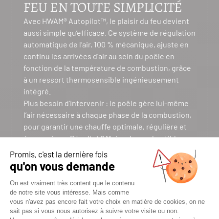
FEU EN TOUTE SIMPLICITÉ
Avec HWAM® Autopilot™, le plaisir du feu devient
aussi simple qu’efficace. Ce système de régulation
automatique de l’air, 100 % mécanique, ajuste en
continu les arrivées d’air au sein du poêle en
fonction de la température de combustion, grâce
à un ressort thermosensible ingénieusement
intégré.
Plus besoin d’intervenir : le poêle gère lui-même
l’air nécessaire à chaque phase de la combustion,
pour garantir une chauffe optimale, régulière et
économique. Résultat ? Moins de combustible
consommé et une combustion plus propre,
bénéfique pour votre budget comme pour
l’environnement.
Autre avantage : en réduisant la production de
suie et de cendres, HWAM® Autopilot™ facilite
l’entretien du poêle et du conduit.