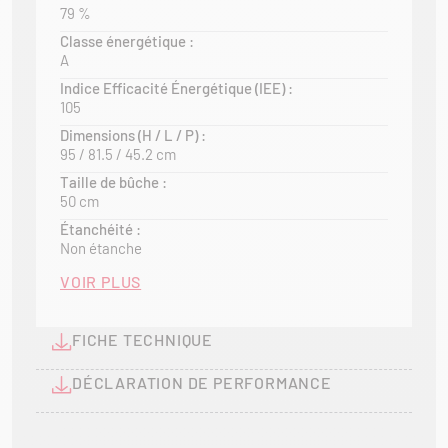
inégalée. Complétez et embellissez votre salon avec
79 %
des options de rangement assorties, alliant
Classe énergétique :
fonctionnalité et élégance.
A
Indice Efficacité Énergétique (IEE) :
105
Dimensions (H / L / P) :
95 / 81.5 / 45.2 cm
Taille de bûche :
50 cm
Étanchéité :
Non étanche
VOIR PLUS
FICHE TECHNIQUE
DÉCLARATION DE PERFORMANCE