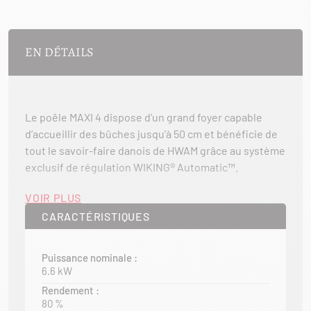
EN DÉTAILS
Le poêle MAXI 4 dispose d’un grand foyer capable
d’accueillir des bûches jusqu’à 50 cm et bénéficie de
tout le savoir-faire danois de HWAM grâce au système
exclusif de régulation WIKING® Automatic™.
Cette technologie garantit une utilisation simple, une
VOIR PLUS
combustion optimisée et une performance de
CARACTÉRISTIQUES
chauffe élevée, pour un confort et un plaisir du feu au
quotidien. Le MAXI 4 est disponible avec une finition
Puissance nominale :
en acier ou en pierre, alliant esthétique et efficacité.
6.6 kW
Avec son excellent rapport qualité-prix, le MAXI 4
Rendement :
80 %
constitue l’un des meilleurs choix du marché pour un