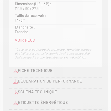
Dimensions (H / L / P) :
110.5 / 90 / 27.5 cm
Taille du réservoir :
17 kg *
Étanchéité :
Étanche
VOIR PLUS
* La contenance de la trémie exprimée en kg n'est donnée qu'à
titre indicatif et peut varier selon la densité du granulé utilisé.
Seule la capacité exprimée en litres dans la notice fait foi.
FICHE TECHNIQUE
DÉCLARATION DE PERFORMANCE
SCHÉMA TECHNIQUE
ETIQUETTE ÉNERGÉTIQUE