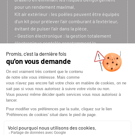
pour un rendement maximal.
Kit air extérieur : les poêles peuvent être équipés
d’un kit pour prélever l’air comburant à l’extérieur,
évitant de puiser l’air dans la pièce.
– Gestion électronique : la gestion totalement
électronique contrôle constamment le
fonctionnement du produit. En cas de
microcoupures électriques, le poêle se rallume
automatiquement.
– Bouche de ventilation frontale : la bouche de
ventilation frontale orientable à bas profil est le
résultat d’une conception et d’une recherche
stylistique attentive.
– Mode Silence : en éteignant la ventilation forcée,
vous profitez de la convection naturelle,
mouvement naturel de l’air dû à la différence de
température de l’air ambiant. La chaleur est ainsi
diffusée de façon plus progressive et dans un