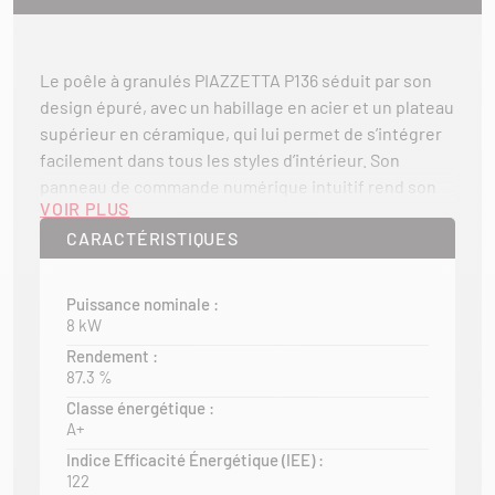
Le poêle à granulés PIAZZETTA P136 séduit par son
design épuré, avec un habillage en acier et un plateau
supérieur en céramique, qui lui permet de s’intégrer
facilement dans tous les styles d’intérieur. Son
panneau de commande numérique intuitif rend son
VOIR PLUS
utilisation simple et pratique au quotidien.
CARACTÉRISTIQUES
Grâce à la fonction Mode Silence, il peut fonctionner
en convection naturelle pour chauffer la pièce en
Puissance nominale :
toute discrétion. Son profil plat et son faible
8 kW
encombrement permettent une installation au plus
Rendement :
près du mur, idéale pour optimiser l’espace.
87.3 %
* La contenance de la trémie exprimée en kg est
Classe énergétique :
A+
donnée à titre indicatif et peut varier selon la densité
du granulé utilisé. Seule la capacité exprimée en
Indice Efficacité Énergétique (IEE) :
122
litres indiquée dans la notice de l’appareil fait foi.