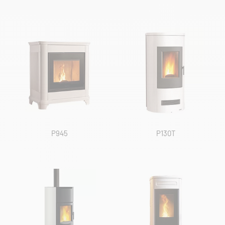
P945
P130T