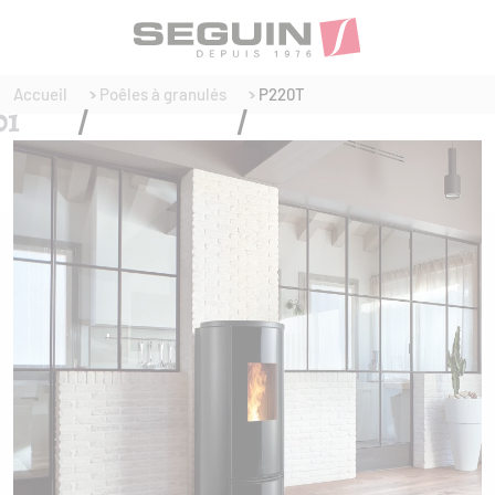
Accueil
Poêles à granulés
P220T