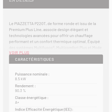
EN DÉTAILS
Le PIAZZETTA P220T, de forme ronde et issu de la
Premium Plus Line, associe design élégant et
technologies avancées pour offrir un chauffage
performant et un confort thermique optimal. Équipé
des systèmes Multifuoco®, Multicomfort Plus et Mode
VOIR PLUS
Silence, il garantit une diffusion homogène de la
CARACTÉRISTIQUES
chaleur et un fonctionnement discret au quotidien.
Ce poêle dispose de nombreux équipements pensés
Puissance nominale :
pour faciliter son utilisation : plateau supérieur
8.5 kW
coulissant pour le chargement des granulés, capteur
Rendement :
de niveau du réservoir, nettoyage automatique du
90.3 %
brasero, convoyeur de cendres et Pellet Quality
Classe énergétique :
System pour optimiser la combustion. Connecté, il
A+
intègre le Wi-Fi et le Bluetooth de série, ainsi qu’une
Indice Efficacité Énergétique (IEE) :
télécommande et un chronothermostat