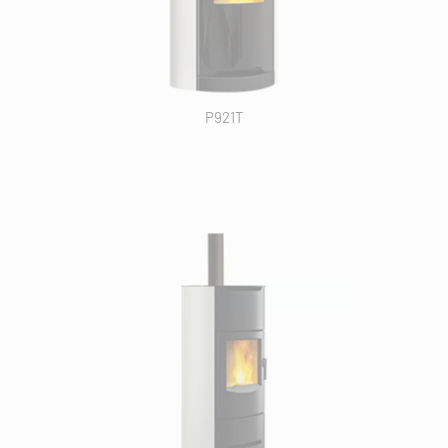
PUISSANCE NOMINALE
DIMENSIONS
P921T
COULEURS PRODUITS
TYPE DE SORTIE