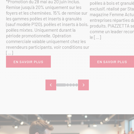
*Promotion du 28 mai au 20 juin inclus.
poêles à bois et granul
Remise jusqu’à 20% uniquement sur les
exclusif, réalisé par Sta
foyers et les cheminées. 15% de remise sur
magazine Femme Actuel
les gammes poêles et inserts à granulés
entreprises réparties d
(sauf modèle P120), poêles et inserts à bois,
produits. PIAZZETTA se
poêles mixtes. Uniquement durant la
comme un leader recon
période promotionnelle. Opération
le […]
commerciale valable uniquement chez les
revendeurs participants, voir conditions sur
[…]
EN SAVOIR PLUS
EN SAVOIR PLUS