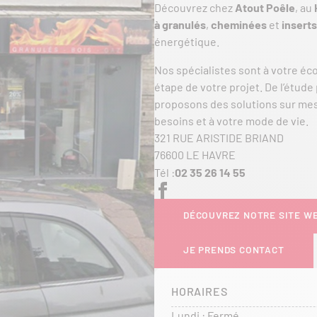
Découvrez chez
Atout Poêle
, au
à granulés
,
cheminées
et
inserts
énergétique.
Nos spécialistes sont à votre 
étape de votre projet. De l’étude 
proposons des solutions sur mesu
besoins et à votre mode de vie.
321 RUE ARISTIDE BRIAND
76600 LE HAVRE
Tél :
02 35 26 14 55
DÉCOUVREZ NOTRE SITE W
JE PRENDS CONTACT
HORAIRES
Lundi : Fermé