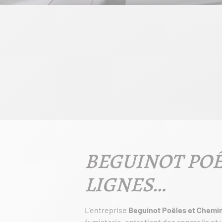
BEGUINOT POÊ
LIGNES…
L’entreprise
Beguinot Poêles et Chemi
fumisterie, entretient des appareils et 