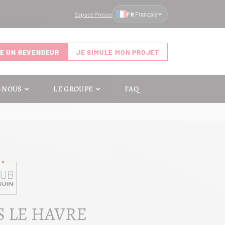
Espace Presse
Français
FR
E UN REVENDEUR
JE SIMULE MON PROJET
-NOUS
LE GROUPE
FAQ
S LE HAVRE