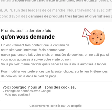
SEGUIN, l’un des leaders de ce marché. Nous travaillons avec di
onc d’avoir des
gammes de produits très larges et diversifiées
p
UALIFIÉE
inzaine d’années
fait que nous avons acquis un
savoir-faire
optim
êle sont plus qu’un plaisir, c’est devenu une véritable source de 
artenariat avec la société Seguin, afin de vous offrir des produ
DE VENTE
, vous allez forcément trouver chez nous la cheminée de vos rê
0 Reims
.