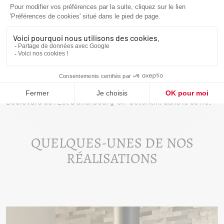
pour comprendre votre projet, vous conseiller sur sa
réalisation, effectuer la pose de votre appareil ou en assurer
l’entretien.
NOTRE POINT DE VENTE
Si vous êtes intéressé par un appareil de chauffage au bois
ou aux granulés, rendez-vous dans leur showroom au 637,
Boulevard de l’Est à Cherbourg-en-Cotentin, dans le 50110.
QUELQUES-UNES DE NOS
RÉALISATIONS