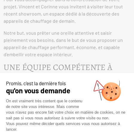
projet, Vincent et Corinne vous invitent à visiter leur tout
récent showroom, un espace dédié à la découverte des
appareils de chauffage de demain.
Notre but, vous prêter une oreille attentive et saisir
pleinement vos besoins, dans le but de vous proposer un
appareil de chauffage performant, économe, et capable
d’embellir votre espace intérieur.
UNE ÉQUIPE COMPÉTENTE À
CHERBOURG-EN-COTENTIN
L’équipe de Chaleur & Style, composée de Vincent et
Corinne, est agréée Qualibois RGE et est reconnue en tant
que référence technique. Cela vous garantit que
l’installation et l’entretien de votre appareil de chauffage au
bois ou à granulés seront effectués en stricte conformité
avec les normes les plus rigoureuses. Ils sont déterminés à
vous offrir un service de qualité à chaque étape, que ce soit