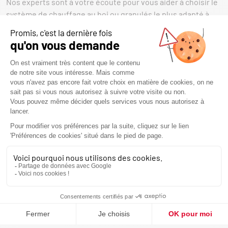
Nos experts sont à votre écoute pour vous aider à choisir le
système de chauffage au boi ou granulés le plus adapté à
votre intérieur. Venez découvrir notre showroom de 120m² à
Cabestany près de Perpignan, où une large sélection de
poêles à bois, poêles à granulés, foyers, inserts et
cheminées sur mesure vous attend. Nos conseillers vous
orienteront en fonction de vos envies, de votre espace et de
votre budget.
UNE INSTALLATION PROFESSIONNELLE ET
CERTIFIÉE
Nos techniciens, qualifiés RGE Qualibois Air, assurent une
installation soignée et conforme aux normes en vigueur.
Nous intervenons sur Perpignan, Argelès-sur-Mer, Céret et
l’ensemble des Pyrénées-Orientales pour garantir une pose
fiable et sécurisée.
ENTRETIEN, RAMONAGE ET SERVICE