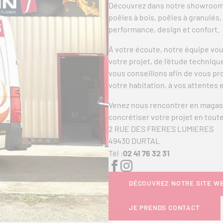
Découvrez dans notre showroo
poêles à bois, poêles à granulés, 
performance, design et confort.
À votre écoute, notre équipe vo
votre projet, de l’étude technique
vous conseillons afin de vous p
votre habitation, à vos attentes 
Venez nous rencontrer en magasin
concrétiser votre projet en toute
2 RUE DES FRERES LUMIERES
49430 DURTAL
Tél :
02 41 76 32 31
DÉCOUVREZ NOTRE SITE W
JE PRENDS CONTACT