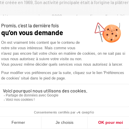
té créée en 1969. Son activité principale était à l’origine la plâtr
étenue par son père en 2009, pour s’agrandir avec l’acquisition 
gasin. La société compte aujourd’hui 5 personnes, dont deux déd
re de formation SEGUIN à Randan, à côté de Vichy.
OMPÉTENTE À DURTAL
ue et devis sont assurés par Thomas Leboucher, les poses par An
u magasin, dans le nord de la région du Maine et Loire. Au maga
 sa région, La Flèche, la Suze-sur-Sarthe ou encore Ecouflant et 
inées et foyers ou inserts demandant un entretien régulier, l’éq
 tranquillité et votre confort.