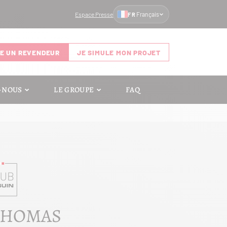
Espace Presse
Français
FR
E UN REVENDEUR
JE SIMULE MON PROJET
-NOUS
LE GROUPE
FAQ
THOMAS