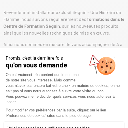
Revendeur et installateur exclusif Seguin – Une Histoire de
Flamme, nous suivons régulièrement des
formations dans le
Centre de Formation Seguin
, sur les nouveautés produits
ainsi que les nouvelles techniques de mise en œuvre.
Ainsi nous sommes en mesure de vous accompagner de A à
Z dans votre projet de chauffage, dans le neuf ou en
rénovation. Nous diagnostiquons le besoin ainsi que toutes
les contraintes potentielles, puis conseillons le type
d’appareil et de combustible le plus approprié.
Cheminées avec foyer ou insert, poêle à bois ou granulés,
gaz, nous assurons l’installation, la mise en service ainsi que
le service après-vente si besoin.
Nous pouvons vous proposer un contrat d’entretien, de
manière à vous faciliter la vie, et prolonger au maximum
l’efficience et la qualité du confort que vous apporte votre
installation.