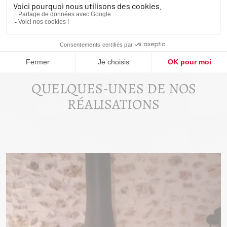
NOTRE POINT DE VENTE
Découvrez nos produits en exposition au
75 AVENUE DE
STALINGRAD, 91120 PALAISEAU
ou contactez notre équipe
commerciale au
01 60 14 22 04
.
QUELQUES-UNES DE NOS
RÉALISATIONS