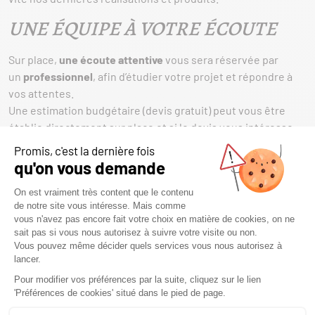
UNE ÉQUIPE À VOTRE ÉCOUTE
Sur place,
une écoute attentive
vous sera réservée par
un
professionnel
, afin d’étudier votre projet et répondre à
vos attentes.
Une estimation budgétaire (devis gratuit) peut vous être
établie directement sur place et si le devis vous intéresse,
nous nous déplacerons gratuitement à votre domicile et
étudierons sur place la faisabilité de votre projet.
C’est pourquoi nous avons choisi notre partenariat avec la
société Seguin, afin de vous offrir des produits de qualité
conçu dans leurs usines par des ouvriers qualifiés.
Avec de nombreux modèles en exposition, vous allez
forcément trouver chez nous la cheminée de vos rêves,
venez vite nous rendre visite !