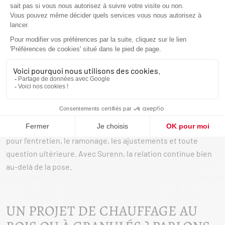
équipe assure la prise en charge complète.
Installation 100 % interne
: aucune sous-traitance. Nos
techniciens certifiés réalisent la pose, le tubage et la mise
aux normes éventuelle du conduit. Cette maîtrise nous
garantit
qualité, sécurité et responsabilité technique
.
Mise en service & formation
: une fois l’installation terminée,
nous effectuons tous les réglages nécessaires, vérifions le
bon fonctionnement et vous expliquons l’utilisation,
l’entretien et les consignes de sécurité de votre appareil.
Suivi et service après-vente
: notre équipe reste à vos côtés
pour l’entretien, le ramonage, les ajustements et toute
question ultérieure. Avec Surenn, la relation continue bien
au-delà de la pose.
UN PROJET DE CHAUFFAGE AU