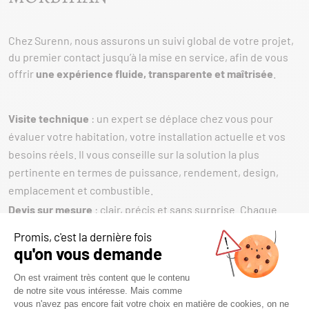
Chez Surenn, nous assurons un suivi global de votre projet,
du premier contact jusqu’à la mise en service, afin de vous
offrir
une expérience fluide, transparente et maîtrisée
.
Visite technique
: un expert se déplace chez vous pour
évaluer votre habitation, votre installation actuelle et vos
besoins réels. Il vous conseille sur la solution la plus
pertinente en termes de puissance, rendement, design,
emplacement et combustible.
Devis sur mesure
: clair, précis et sans surprise. Chaque
élément est détaillé — appareil, pose, matériaux, options —
pour une
transparence totale des coûts
.
Livraison maîtrisée
: nous gérons la logistique et le
transport de votre équipement (poêle, cheminée,
accessoires). Les délais annoncés sont respectés, et notre