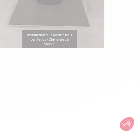
Installation d'un poêle à bois
par Tanguy Cheminées à
Vannes