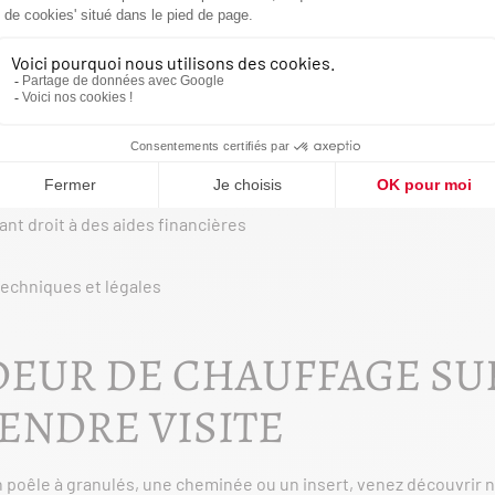
tion
tion sur-mesure
, adaptée à vos besoins, votre budget et votre ty
s professionnels qualifiés, dans le respect des
normes en vigueu
inées, vous bénéficiez :
rant droit à des aides financières
techniques et légales
EUR DE CHAUFFAGE SU
ENDRE VISITE
n poêle à granulés, une cheminée ou un insert, venez découvrir 