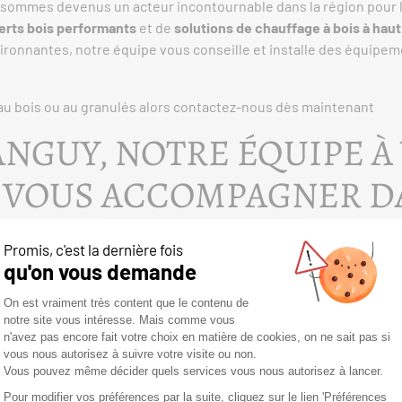
 sommes devenus un acteur incontournable dans la région pour l
erts bois performants
et de
solutions de chauffage à bois à ha
ronnantes, notre équipe vous conseille et installe des équipeme
au bois ou au granulés alors contactez-nous dès maintenant
NGUY, NOTRE ÉQUIPE À
 VOUS ACCOMPAGNER D
AUFFAGE SUR VANNES
 vous accompagnons de A à Z dans votre projet de
chauffage au
té : vous proposer une solution performante, durable et parfaite
ment chez vous pour réaliser une
visite technique personnalisée
s au feu)