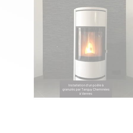
Installation d'un poêle à
granulés par Tanguy Cheminées
à Vannes