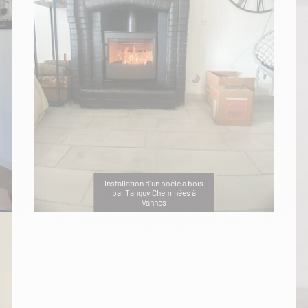
Installation d'un poêle à bois
par Tanguy Cheminées à
Vannes