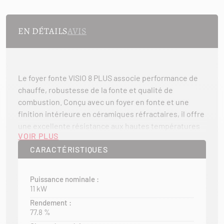
EN DÉTAILS
AVIS
Le foyer fonte VISIO 8 PLUS associe performance de
chauffe, robustesse de la fonte et qualité de
combustion. Conçu avec un foyer en fonte et une
finition intérieure en céramiques réfractaires, il offre
une excellente résistance aux hautes températures
VOIR PLUS
tout en favorisant une diffusion homogène de la
CARACTÉRISTIQUES
chaleur dans la pièce. Sa large vitre sérigraphiée met
en valeur le spectacle des flammes et apporte une
touche moderne et élégante à votre installation.
Puissance nominale :
11 kW
Équipé d’un système de double combustion, le VISIO 8
Rendement :
PLUS optimise l’utilisation du bois, améliore le
77.8 %
rendement énergétique et favorise une combustion