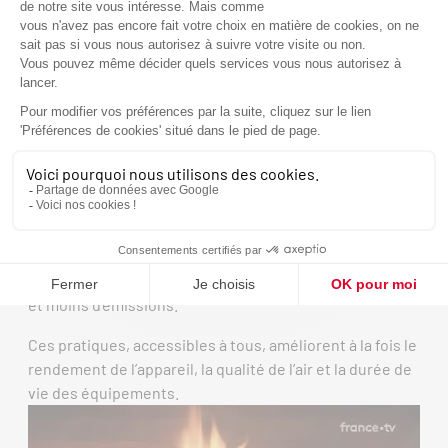
Au-delà de la technologie, le reportage insiste sur un
point essentiel : le
bon usage au quotidien
. Quelques
gestes simples permettent d’optimiser le
fonctionnement d’un appareil de chauffage au bois.
Parmi les fondamentaux rappelés :
utiliser un bois sec
, avec un taux d’humidité adapté,
bien stocker le bois
, à l’abri de l’humidité,
privilégier
l’allumage inversé
, qui favorise une montée
en température progressive, une meilleure combustion
et moins d’émissions.
Ces pratiques, accessibles à tous, améliorent à la fois le
rendement de l’appareil, la qualité de l’air et la durée de
vie des équipements.