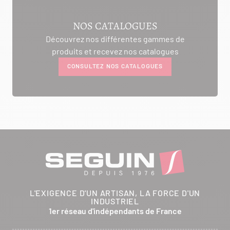
AMBIANCE CHEMINEE
NOS CATALOGUES
ROUTE DE LAUSANNE
Découvrez nos différentes gammes de
A L'AMBOUCHI
produits et recevez nos catalogues
LA CLUSE ET MIJOUX 25300
CONSULTEZ NOS CATALOGUES
Itinéraire
Tél :
03 81 38 36 74
CONTACTER
ANCELOT PERE ET FILS
RTE DEPARTEMENTALE 200
L'EXIGENCE D'UN ARTISAN, LA FORCE D'UN
BRETHENAY 52000
INDUSTRIEL
Itinéraire
1er réseau d'indépendants de France
Tél :
03 25 01 48 25