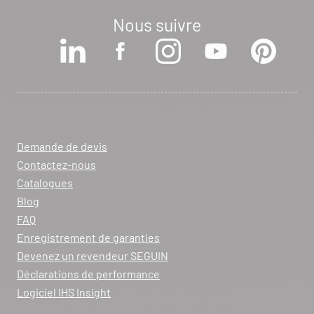
Nous suivre
Voir la fiche revendeur
VOIR LE SITE
CONTACTER
ARCHIFLAM
357 AVENUE DE MONTRICHER
Demande de devis
LA FARE LES OLIVIERS 13580
Contactez-nous
Itinéraire
Catalogues
Tél :
04 90 90 43 62
Blog
FAQ
Voir la fiche revendeur
Enregistrement de garanties
Devenez un revendeur SEGUIN
VOIR LE SITE
CONTACTER
Déclarations de performance
Logiciel IHS Insight