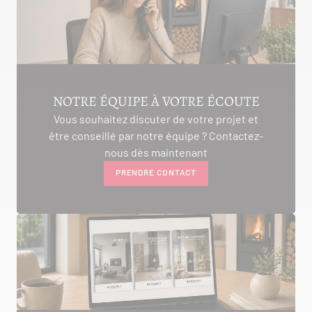
AMBON 56190
Itinéraire
Tél :
06.75.81.17.48
VOIR LE SITE
CONTACTER
NOTRE ÉQUIPE À VOTRE ÉCOUTE
Vous souhaitez discuter de votre projet et
être conseillé par notre équipe ? Contactez-
ALIVAL ENERGIES
nous dès maintenant
PRENDRE CONTACT
7 IMPASSE DE LA NAUVE
CREYSSE 24100
Itinéraire
Tél :
05 53 58 69 46
Voir la fiche revendeur
VOIR LE SITE
CONTACTER