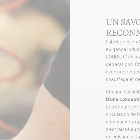
UN SAVO
RECON
Fabriquées en A
exigence industr
LOHBERGER sont 
générations. C
avec une rigueu
chauffage et de
Chaque cuisiniè
D’une concepti
Les équipes d’i
circulation de l
commandes, opt
n’est laissé au
de cuisson et l