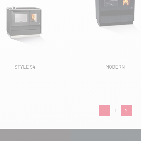
STYLE 94
MODERN
1
2