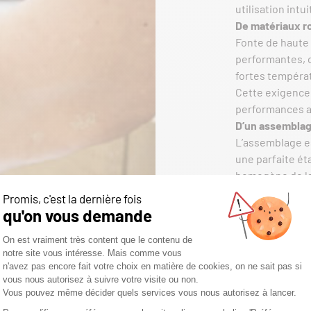
utilisation intu
De matériaux r
Fonte de haute 
performantes, 
fortes températ
Cette exigence
performances au
D’un assemblag
L’assemblage es
une parfaite ét
homogène de la 
esthétiques, té
volonté d’excel
D’un contrôle q
Avant de quitte
stricts. Perfor
normes européen
d’assurer fiabili
La marque met u