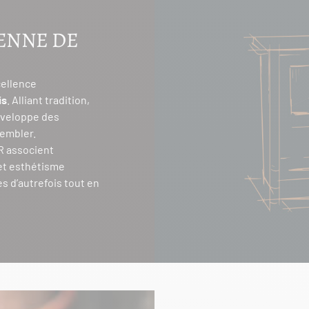
IENNE DE
cellence
is
. Alliant tradition,
éveloppe des
sembler.
R associent
et esthétisme
es d’autrefois tout en