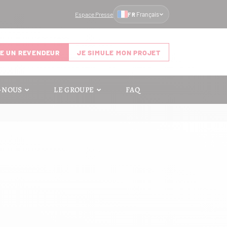
Espace Presse
Français
FR
E UN REVENDEUR
JE SIMULE MON PROJET
-NOUS
LE GROUPE
FAQ