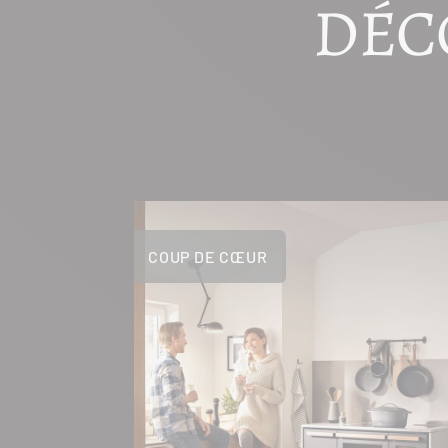
DÉC
COUP DE CŒUR