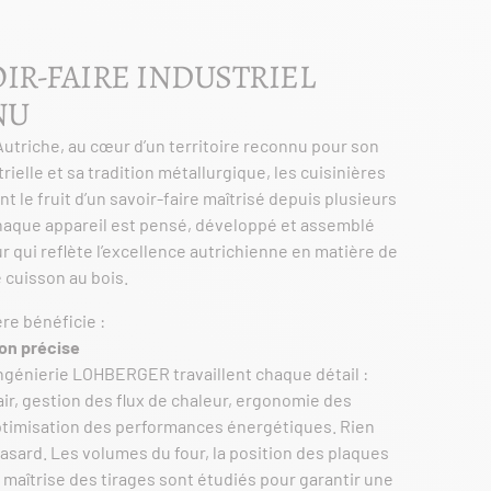
IR-FAIRE INDUSTRIEL
NU
utriche, au cœur d’un territoire reconnu pour son
ielle et sa tradition métallurgique, les cuisinières
le fruit d’un savoir-faire maîtrisé depuis plusieurs
haque appareil est pensé, développé et assemblé
r qui reflète l’excellence autrichienne en matière de
 cuisson au bois.
re bénéficie :
on précise
ngénierie LOHBERGER travaillent chaque détail :
’air, gestion des flux de chaleur, ergonomie des
imisation des performances énergétiques. Rien
 hasard. Les volumes du four, la position des plaques
a maîtrise des tirages sont étudiés pour garantir une