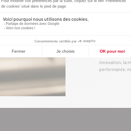
performants et
longues années
un équipement d
investissement 
La maîtrise de 
permettant une 
des réglages d
référence europé
innovation, la 
performante, m