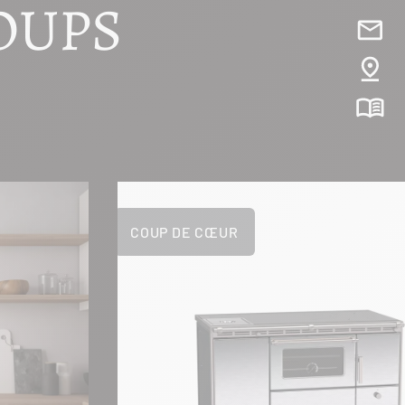
OUPS
COUP DE CŒUR