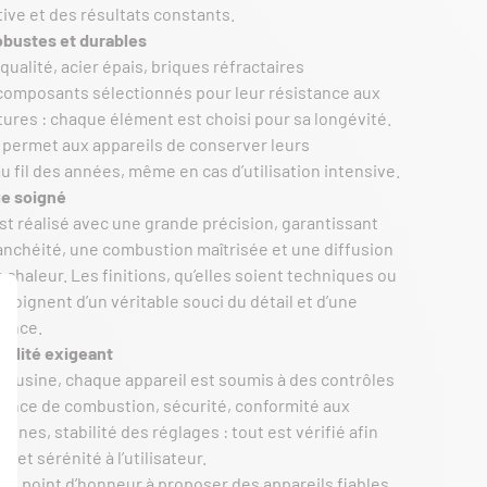
itive et des résultats constants.
obustes et durables
qualité, acier épais, briques réfractaires
composants sélectionnés pour leur résistance aux
ures : chaque élément est choisi pour sa longévité.
 permet aux appareils de conserver leurs
 fil des années, même en cas d’utilisation intensive.
e soigné
t réalisé avec une grande précision, garantissant
anchéité, une combustion maîtrisée et une diffusion
chaleur. Les finitions, qu’elles soient techniques ou
moignent d’un véritable souci du détail et d’une
lence.
ualité exigeant
r l’usine, chaque appareil est soumis à des contrôles
mance de combustion, sécurité, conformité aux
nes, stabilité des réglages : tout est vérifié afin
té et sérénité à l’utilisateur.
n point d’honneur à proposer des appareils fiables,