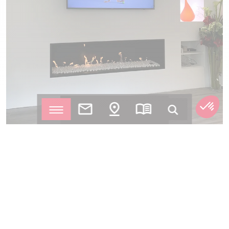
Fireplace Installation in Marolles-en-
Brie by Cheminées et Poêles de
Marolles