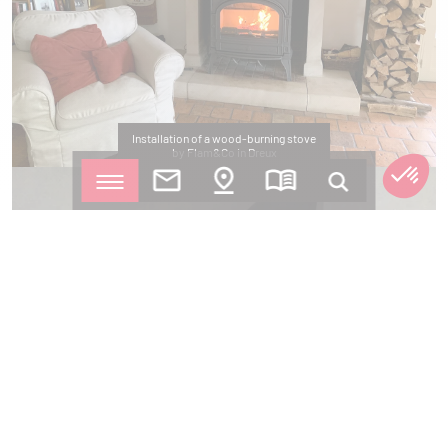
Installation of a wood-burning stove
by Flam&Co in Dreux