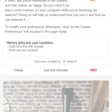
Notre magasin est situé au
28 rue Ethe Virton à Dreux
(28100)
.
Afin de nous contacter vous pouvez contacter le
02.37.64.29.41
ou le
06.20.70.33.79
ou nous adresser un e-
mail à
contact@flameco.fr
SOME OF OUR PROJECTS