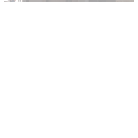
Installation of a wood-burning stove
by L'Atr'actif in Sarrebourg