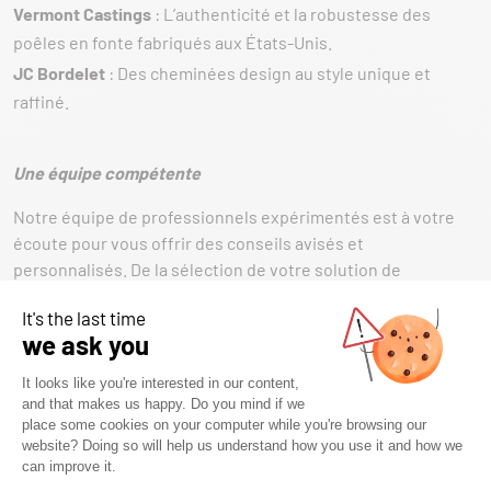
Vermont Castings
: L’authenticité et la robustesse des
poêles en fonte fabriqués aux États-Unis.
JC Bordelet
: Des cheminées design au style unique et
raffiné.
Une équipe compétente
Notre équipe de professionnels expérimentés est à votre
écoute pour vous offrir des conseils avisés et
personnalisés. De la sélection de votre solution de
chauffage jusqu’à son installation, nous vous accompagnons
à chaque étape de votre projet.
Un accompagnement sur mesure
: Nous analysons vos
besoins et vous guidons vers la solution la plus adaptée à
votre espace et à votre mode de vie.
Une installation réalisée par des experts
: Nos techniciens
qualifiés assurent une pose dans le respect des normes en