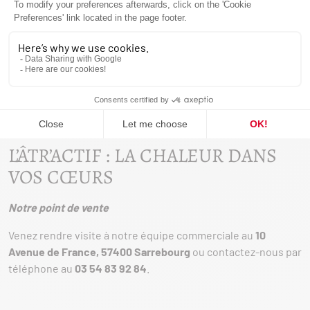
vigueur, garantissant sécurité et performance
Un service
après-vente réactif et efficace
: Nous restons à vos côtés
après l’installation pour l’entretien, le dépannage et toute
question liée à votre équipement.
Avec L’âtr’Actif, profitez d’un service clé en main pour
concrétiser votre projet de chauffage au bois en toute
sérénité.
L’ÂTR’ACTIF : LA CHALEUR DANS
VOS CŒURS
Notre point de vente
Venez rendre visite à notre équipe commerciale au
10
Avenue de France, 57400 Sarrebourg
ou contactez-nous par
téléphone au
03 54 83 92 84
.