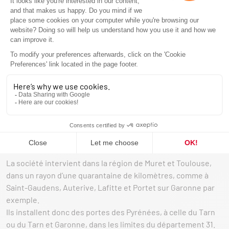
si vous le désirez.
UNE ÉQUIPE COMPÉTENTE
Fort d’une expérience d’une vingtaine d’années
dans le
métier du chauffage au bois et au granulés, le gérant vous
accompagne et vous conseille tout au long de votre projet
de cheminée à foyer fermé, ou de poêle à bois ou granulés.
Son épouse quant à elle vous aidera et vous guidera dans les
démarches susceptibles de vous faire obtenir les aides
auxquelles vous avez droit, tel que le Crédit d’Impôt par
exemple, ainsi que l’étude de financement.
La société intervient dans la région de Muret et Toulouse,
dans un rayon d’une quarantaine de kilomètres, comme à
Saint-Gaudens, Auterive, Lafitte et Portet sur Garonne par
exemple.
Ils installent donc des portes des Pyrénées, à celle du Tarn
ou du Tarn et Garonne, dans les limites du département 31.