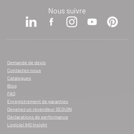
Nous suivre
Voir la fiche revendeur
VOIR LE SITE
CONTACTER
ARCHIFLAM
357 AVENUE DE MONTRICHER
Demande de devis
LA FARE LES OLIVIERS 13580
Contactez-nous
Itinéraire
Catalogues
Tél :
04 90 90 43 62
Blog
FAQ
Voir la fiche revendeur
Enregistrement de garanties
Devenez un revendeur SEGUIN
VOIR LE SITE
CONTACTER
Déclarations de performance
Logiciel IHS Insight