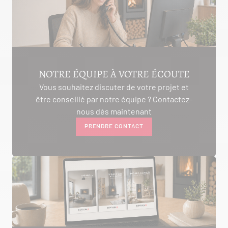
AMBON 56190
Itinéraire
Tél :
06.75.81.17.48
VOIR LE SITE
CONTACTER
NOTRE ÉQUIPE À VOTRE ÉCOUTE
Vous souhaitez discuter de votre projet et
être conseillé par notre équipe ? Contactez-
ALIVAL ENERGIES
nous dès maintenant
PRENDRE CONTACT
7 IMPASSE DE LA NAUVE
CREYSSE 24100
Itinéraire
Tél :
05 53 58 69 46
Voir la fiche revendeur
VOIR LE SITE
CONTACTER