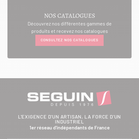
AMBIANCE CHEMINEE
NOS CATALOGUES
ROUTE DE LAUSANNE
Découvrez nos différentes gammes de
A L'AMBOUCHI
produits et recevez nos catalogues
LA CLUSE ET MIJOUX 25300
CONSULTEZ NOS CATALOGUES
Itinéraire
Tél :
03 81 38 36 74
CONTACTER
ANCELOT PERE ET FILS
RTE DEPARTEMENTALE 200
L'EXIGENCE D'UN ARTISAN, LA FORCE D'UN
BRETHENAY 52000
INDUSTRIEL
Itinéraire
1er réseau d'indépendants de France
Tél :
03 25 01 48 25