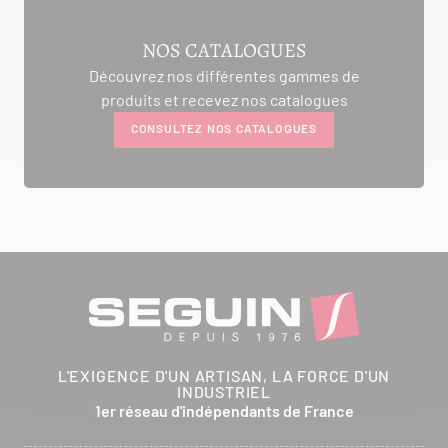
AMBIANCE CHEMINEE
NOS CATALOGUES
ROUTE DE LAUSANNE
Découvrez nos différentes gammes de
A L'AMBOUCHI
produits et recevez nos catalogues
LA CLUSE ET MIJOUX 25300
CONSULTEZ NOS CATALOGUES
Itinéraire
Tél :
03 81 38 36 74
CONTACTER
ANCELOT PERE ET FILS
RTE DEPARTEMENTALE 200
L'EXIGENCE D'UN ARTISAN, LA FORCE D'UN
BRETHENAY 52000
INDUSTRIEL
Itinéraire
1er réseau d'indépendants de France
Tél :
03 25 01 48 25