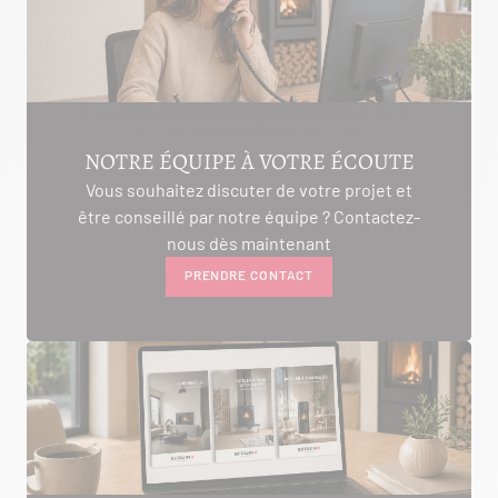
AMBON 56190
Itinéraire
Tél :
06.75.81.17.48
VOIR LE SITE
CONTACTER
NOTRE ÉQUIPE À VOTRE ÉCOUTE
Vous souhaitez discuter de votre projet et
être conseillé par notre équipe ? Contactez-
ALIVAL ENERGIES
nous dès maintenant
PRENDRE CONTACT
7 IMPASSE DE LA NAUVE
CREYSSE 24100
Itinéraire
Tél :
05 53 58 69 46
Voir la fiche revendeur
VOIR LE SITE
CONTACTER