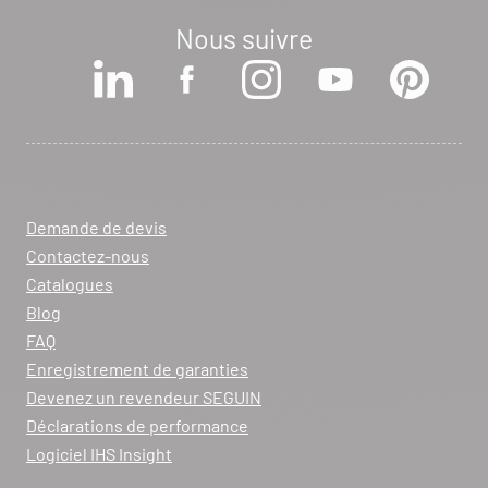
Nous suivre
Voir la fiche revendeur
VOIR LE SITE
CONTACTER
ARCHIFLAM
357 AVENUE DE MONTRICHER
Demande de devis
LA FARE LES OLIVIERS 13580
Contactez-nous
Itinéraire
Catalogues
Tél :
04 90 90 43 62
Blog
FAQ
Voir la fiche revendeur
Enregistrement de garanties
Devenez un revendeur SEGUIN
VOIR LE SITE
CONTACTER
Déclarations de performance
Logiciel IHS Insight