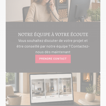
AMBON 56190
Itinéraire
Tél :
06.75.81.17.48
VOIR LE SITE
CONTACTER
NOTRE ÉQUIPE À VOTRE ÉCOUTE
Vous souhaitez discuter de votre projet et
être conseillé par notre équipe ? Contactez-
ALIVAL ENERGIES
nous dès maintenant
PRENDRE CONTACT
7 IMPASSE DE LA NAUVE
CREYSSE 24100
Itinéraire
Tél :
05 53 58 69 46
Voir la fiche revendeur
VOIR LE SITE
CONTACTER