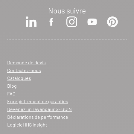
Nous suivre
Voir la fiche revendeur
VOIR LE SITE
CONTACTER
ARCHIFLAM
357 AVENUE DE MONTRICHER
Demande de devis
LA FARE LES OLIVIERS 13580
Contactez-nous
Itinéraire
Catalogues
Tél :
04 90 90 43 62
Blog
FAQ
Voir la fiche revendeur
Enregistrement de garanties
Devenez un revendeur SEGUIN
VOIR LE SITE
CONTACTER
Déclarations de performance
Logiciel IHS Insight