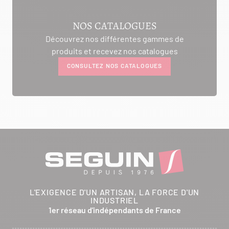
AMBIANCE CHEMINEE
NOS CATALOGUES
ROUTE DE LAUSANNE
Découvrez nos différentes gammes de
A L'AMBOUCHI
produits et recevez nos catalogues
LA CLUSE ET MIJOUX 25300
CONSULTEZ NOS CATALOGUES
Itinéraire
Tél :
03 81 38 36 74
CONTACTER
ANCELOT PERE ET FILS
RTE DEPARTEMENTALE 200
L'EXIGENCE D'UN ARTISAN, LA FORCE D'UN
BRETHENAY 52000
INDUSTRIEL
Itinéraire
1er réseau d'indépendants de France
Tél :
03 25 01 48 25